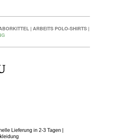
ABORKITTEL
|
ARBEITS POLO-SHIRTS
|
NG
U
elle Lieferung in 2-3 Tagen |
kleidung