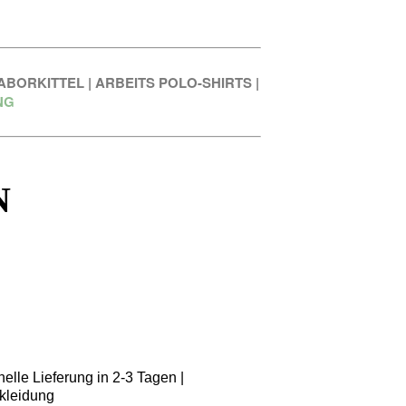
ABORKITTEL
|
ARBEITS POLO-SHIRTS
|
NG
N
elle Lieferung in 2-3 Tagen |
kleidung